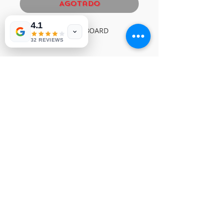
Agotado
4.1
SAMSUNG X- MAIN BOARD
32 REVIEWS
NPV-435
© Derechos de autor