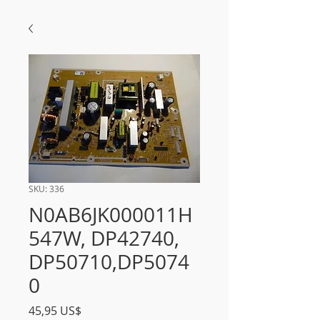
SKU: 336
N0AB6JK000011H
547W, DP42740,
DP50710,DP5074
0
Precio
45,95 US$