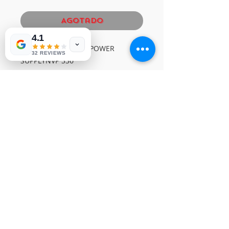
Agotado
4.1
PANASONIC/SANYO POWER 
32 REVIEWS
SUPPLYNVP 336
© Derechos de autor