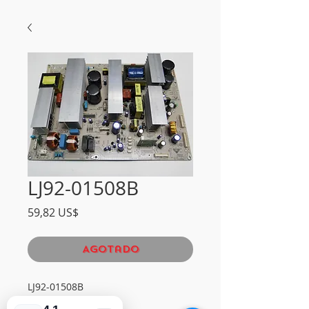
LJ92-01508B
Precio
59,82 US$
Agotado
LJ92-01508B

LJ41-05244A
