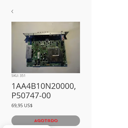
SKU: 351
1AA4B10N20000,
P50747-00
Precio
69,95 US$
Agotado