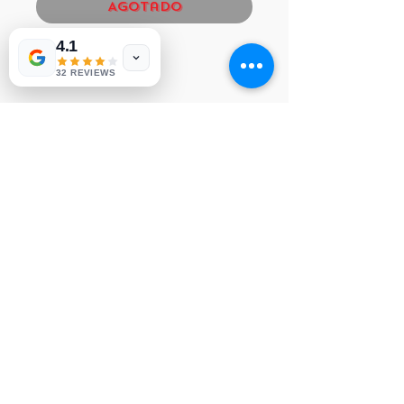
Agotado
4.1
LG PCB ASSEMBLY
32 REVIEWS
NVP 206
© Derechos de autor