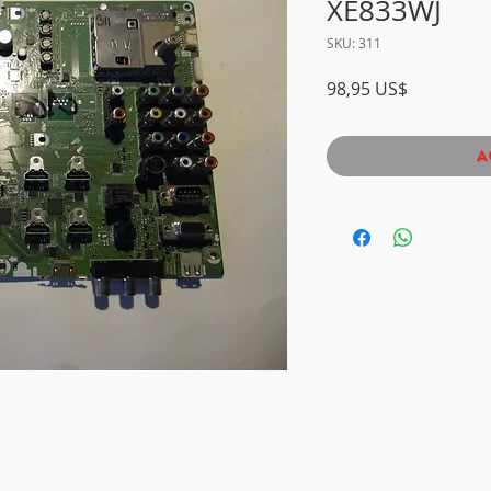
XE833WJ
SKU: 311
Precio
98,95 US$
A