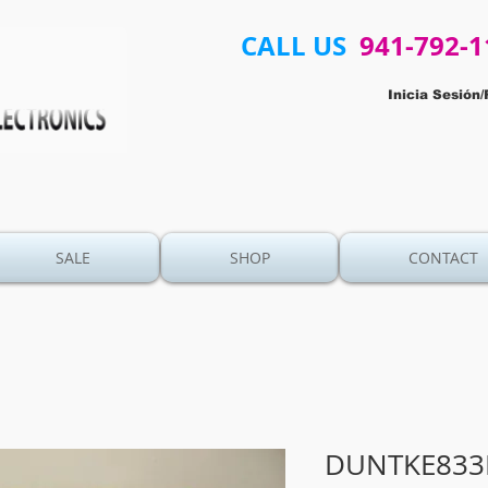
CALL US
941-792-1
Inicia Sesión/
SALE
SHOP
CONTACT
DUNTKE833F