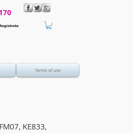
170
Regístrate
Terms of use
M07, KE833,