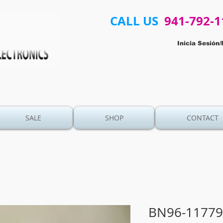
CALL US
941-792-1
Inicia Sesión/
SALE
SHOP
CONTACT
BN96-11779