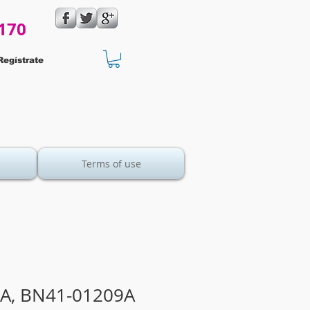
170
Regístrate
Terms of use
A, BN41-01209A