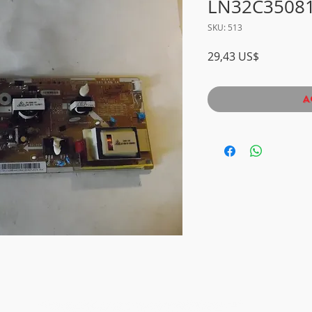
LN32C3508
SKU: 513
Precio
29,43 US$
A