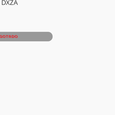
1DXZA
gotado