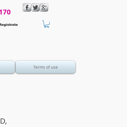
170
Regístrate
Terms of use
D,