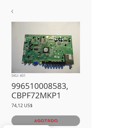
SKU: 401
996510008583,
CBPF72MKP1
Precio
74,12 US$
Agotado